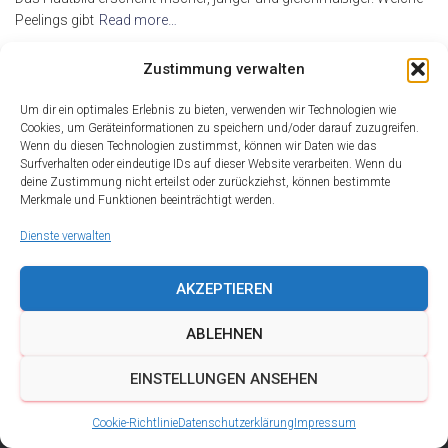
Peelings gibt
Read more…
By
alderma
,
17 Jahren
ago
Zustimmung verwalten
Um dir ein optimales Erlebnis zu bieten, verwenden wir Technologien wie
Cookies, um Geräteinformationen zu speichern und/oder darauf zuzugreifen.
Wenn du diesen Technologien zustimmst, können wir Daten wie das
Surfverhalten oder eindeutige IDs auf dieser Website verarbeiten. Wenn du
deine Zustimmung nicht erteilst oder zurückziehst, können bestimmte
Merkmale und Funktionen beeinträchtigt werden.
Dienste verwalten
AKZEPTIEREN
ABLEHNEN
DATENSCHUTZ
IMPRESSUM
KONTAKT
EINSTELLUNGEN ANSEHEN
COOKIE-RICHTLINIE (EU)
Cookie-Richtlinie
Datenschutzerklärung
Impressum