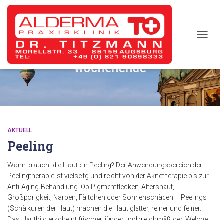
TOGG
NAVIG
wochenende
AKTUELL
Peeling
Wann braucht die Haut ein Peeling? Der Anwendungsbereich der
Peelingtherapie ist vielseitg und reicht von der Aknetherapie bis zur
Anti-Aging-Behandlung. Ob Pigmentflecken, Altershaut,
Großporigkeit, Narben, Fältchen oder Sonnenschäden – Peelings
(Schälkuren der Haut) machen die Haut glatter, reiner und feiner.
Das Hautbild erscheint frischer, jünger und gleichmäßiger. Welche