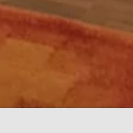
ALDERMA
ist eine Praxisklinik für
A
esthetische
Medizin,
L
asertherapie,
Derm
atologie, und
A
llergologie