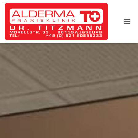
T
O
G
G
L
E
N
A
V
I
G
A
T
I
O
N