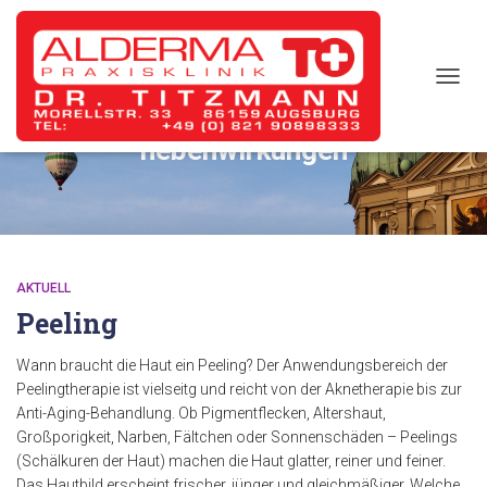
TOGG
NAVIG
nebenwirkungen
AKTUELL
Peeling
Wann braucht die Haut ein Peeling? Der Anwendungsbereich der
Peelingtherapie ist vielseitg und reicht von der Aknetherapie bis zur
Anti-Aging-Behandlung. Ob Pigmentflecken, Altershaut,
Großporigkeit, Narben, Fältchen oder Sonnenschäden – Peelings
(Schälkuren der Haut) machen die Haut glatter, reiner und feiner.
Das Hautbild erscheint frischer, jünger und gleichmäßiger. Welche