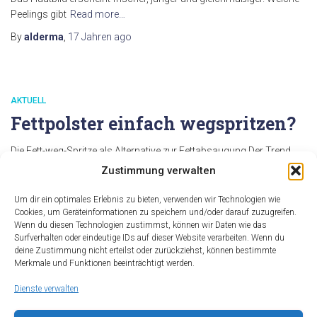
Peelings gibt
Read more…
By
alderma
,
17 Jahren
ago
AKTUELL
Fettpolster einfach wegspritzen?
Die Fett-weg-Spritze als Alternative zur Fettabsaugung Der Trend
zum wohlgeformten Körper setzt sich weiter fort. Doch wer kennt
Zustimmung verwalten
sie nicht, die Problemzone Fettpölsterchen? Die Fettabsaugung mit
all ihren Risiken ist für viele Menschen keine Alternative. Jetzt macht
Um dir ein optimales Erlebnis zu bieten, verwenden wir Technologien wie
eine neue Therapieform Schlagzeilen, die FETT-WEG-Spritze. Dr.
Cookies, um Geräteinformationen zu speichern und/oder darauf zuzugreifen.
Wenn du diesen Technologien zustimmst, können wir Daten wie das
med. Thomas Titzmann, Hautarzt und Spezialist
Read more…
Surfverhalten oder eindeutige IDs auf dieser Website verarbeiten. Wenn du
By
deine Zustimmung nicht erteilst oder zurückziehst, können bestimmte
alderma
,
17 Jahren
ago
Merkmale und Funktionen beeinträchtigt werden.
Dienste verwalten