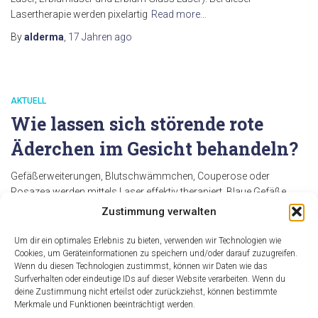
Lasertherapie werden pixelartig
Read more…
By
alderma
,
17 Jahren
ago
AKTUELL
Wie lassen sich störende rote
Äderchen im Gesicht behandeln?
Gefäßerweiterungen, Blutschwämmchen, Couperose oder
Rosazea werden mittels Laser effektiv therapiert. Blaue Gefäße
reagieren gut auf den Diodenlaser, rote Gefäße reagieren besser
Zustimmung verwalten
auf den KTP Laser. Für sehr feine Gefäße im Gesicht oder auch für
Feuermale (Naevus Flammeus) ist eine neue Therapie ideal, ein
Um dir ein optimales Erlebnis zu bieten, verwenden wir Technologien wie
hochenergetisches gepulstes Lichtsystem, das die Veränderungen
Cookies, um Geräteinformationen zu speichern und/oder darauf zuzugreifen.
Wenn du diesen Technologien zustimmst, können wir Daten wie das
schonend
Read more…
Surfverhalten oder eindeutige IDs auf dieser Website verarbeiten. Wenn du
By
deine Zustimmung nicht erteilst oder zurückziehst, können bestimmte
alderma
,
17 Jahren
ago
Merkmale und Funktionen beeinträchtigt werden.