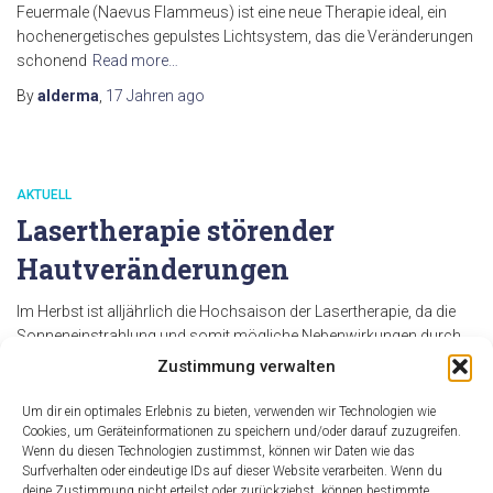
Feuermale (Naevus Flammeus) ist eine neue Therapie ideal, ein
hochenergetisches gepulstes Lichtsystem, das die Veränderungen
schonend
Read more…
By
alderma
,
17 Jahren
ago
AKTUELL
Lasertherapie störender
Hautveränderungen
Im Herbst ist alljährlich die Hochsaison der Lasertherapie, da die
Sonneneinstrahlung und somit mögliche Nebenwirkungen durch
UV-Strahlen auf ein Minimum reduziert sind. Dr. med. Thomas
Zustimmung verwalten
Titzmann, niedergelassener Hautarzt und Spezialist für
Lasertherapie und ästhetische Medizin in Augsburg zeigt die
Um dir ein optimales Erlebnis zu bieten, verwenden wir Technologien wie
Möglichkeiten auf: Was kann man tun gegen unschöne
Cookies, um Geräteinformationen zu speichern und/oder darauf zuzugreifen.
Wenn du diesen Technologien zustimmst, können wir Daten wie das
Pigmentflecken insbesondere im
Read more…
Surfverhalten oder eindeutige IDs auf dieser Website verarbeiten. Wenn du
By
deine Zustimmung nicht erteilst oder zurückziehst, können bestimmte
alderma
,
17 Jahren
ago