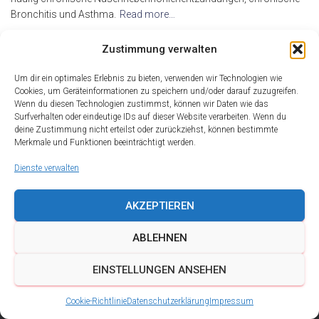
Bronchitis und Asthma.
Read more…
By
alderma
,
17 Jahren
ago
Zustimmung verwalten
Um dir ein optimales Erlebnis zu bieten, verwenden wir Technologien wie
Cookies, um Geräteinformationen zu speichern und/oder darauf zuzugreifen.
Wenn du diesen Technologien zustimmst, können wir Daten wie das
Surfverhalten oder eindeutige IDs auf dieser Website verarbeiten. Wenn du
deine Zustimmung nicht erteilst oder zurückziehst, können bestimmte
Merkmale und Funktionen beeinträchtigt werden.
Dienste verwalten
AKZEPTIEREN
ABLEHNEN
DATENSCHUTZ
IMPRESSUM
KONTAKT
EINSTELLUNGEN ANSEHEN
COOKIE-RICHTLINIE (EU)
Cookie-Richtlinie
Datenschutzerklärung
Impressum