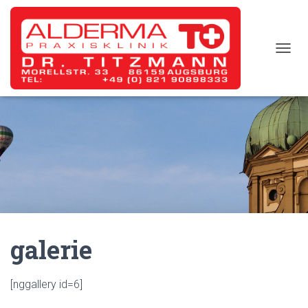
T
O
G
G
L
E
N
A
V
I
G
A
T
I
galerie
O
N
[nggallery id=6]