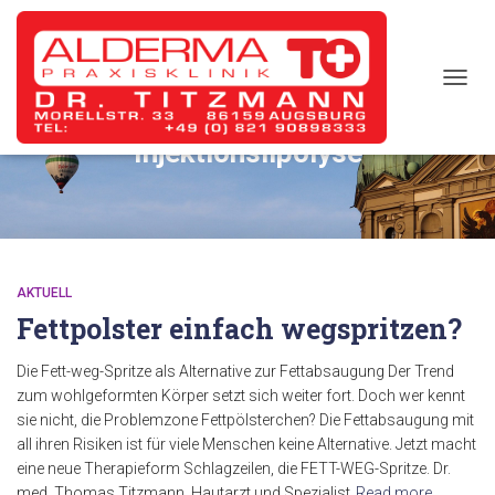
TOGG
NAVIG
Injektionslipolyse
AKTUELL
Fettpolster einfach wegspritzen?
Die Fett-weg-Spritze als Alternative zur Fettabsaugung Der Trend
zum wohlgeformten Körper setzt sich weiter fort. Doch wer kennt
sie nicht, die Problemzone Fettpölsterchen? Die Fettabsaugung mit
all ihren Risiken ist für viele Menschen keine Alternative. Jetzt macht
eine neue Therapieform Schlagzeilen, die FETT-WEG-Spritze. Dr.
med. Thomas Titzmann, Hautarzt und Spezialist
Read more…