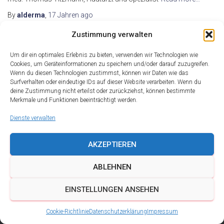
By
alderma
,
17 Jahren
ago
Zustimmung verwalten
Um dir ein optimales Erlebnis zu bieten, verwenden wir Technologien wie
Cookies, um Geräteinformationen zu speichern und/oder darauf zuzugreifen.
Wenn du diesen Technologien zustimmst, können wir Daten wie das
Surfverhalten oder eindeutige IDs auf dieser Website verarbeiten. Wenn du
deine Zustimmung nicht erteilst oder zurückziehst, können bestimmte
Merkmale und Funktionen beeinträchtigt werden.
Dienste verwalten
AKZEPTIEREN
ABLEHNEN
DATENSCHUTZ
IMPRESSUM
KONTAKT
EINSTELLUNGEN ANSEHEN
COOKIE-RICHTLINIE (EU)
Cookie-Richtlinie
Datenschutzerklärung
Impressum