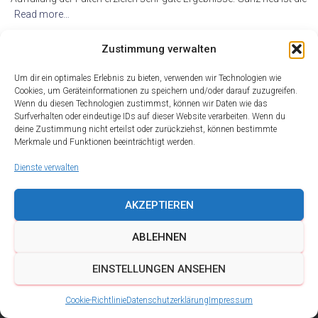
Read more…
By
alderma
,
17 Jahren
ago
Zustimmung verwalten
Um dir ein optimales Erlebnis zu bieten, verwenden wir Technologien wie
Cookies, um Geräteinformationen zu speichern und/oder darauf zuzugreifen.
Wenn du diesen Technologien zustimmst, können wir Daten wie das
Surfverhalten oder eindeutige IDs auf dieser Website verarbeiten. Wenn du
deine Zustimmung nicht erteilst oder zurückziehst, können bestimmte
Merkmale und Funktionen beeinträchtigt werden.
Dienste verwalten
AKZEPTIEREN
ABLEHNEN
DATENSCHUTZ
IMPRESSUM
KONTAKT
EINSTELLUNGEN ANSEHEN
COOKIE-RICHTLINIE (EU)
Cookie-Richtlinie
Datenschutzerklärung
Impressum