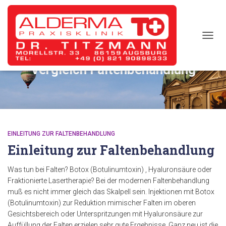
TOGG
NAVIG
Vergleich Faltenbehandlung
EINLEITUNG ZUR FALTENBEHANDLUNG
Einleitung zur Faltenbehandlung
Was tun bei Falten? Botox (Botulinumtoxin) , Hyaluronsäure oder
Fraktionierte Lasertherapie? Bei der modernen Faltenbehandlung
muß es nicht immer gleich das Skalpell sein. Injektionen mit Botox
(Botulinumtoxin) zur Reduktion mimischer Falten im oberen
Gesichtsbereich oder Unterspritzungen mit Hyaluronsäure zur
Auffüllung der Falten erzielen sehr gute Ergebnisse. Ganz neu ist die