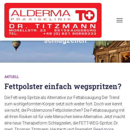
TOGG
NAVIG
schlagzeilen
AKTUELL
Fettpolster einfach wegspritzen?
Die Fett-weg-Spritze als Alternative zur Fettabsaugung Der Trend
zum wohlgeformten Körper setzt sich weiter fort. Doch wer kennt
sie nicht, die Problemzone Fettpölsterchen? Die Fettabsaugung mit
all ihren Risiken ist für viele Menschen keine Alternative. Jetzt macht
eine neue Therapieform Schlagzeilen, die FETT-WEG-Spritze. Dr.
med. Thomas Titzmann, Hautarzt und Spezialist
Read more…