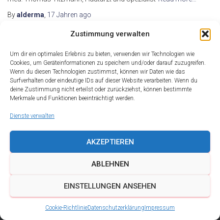
By
alderma
,
17 Jahren
ago
Zustimmung verwalten
Um dir ein optimales Erlebnis zu bieten, verwenden wir Technologien wie
Cookies, um Geräteinformationen zu speichern und/oder darauf zuzugreifen.
Wenn du diesen Technologien zustimmst, können wir Daten wie das
Surfverhalten oder eindeutige IDs auf dieser Website verarbeiten. Wenn du
deine Zustimmung nicht erteilst oder zurückziehst, können bestimmte
Merkmale und Funktionen beeinträchtigt werden.
Dienste verwalten
AKZEPTIEREN
ABLEHNEN
DATENSCHUTZ
IMPRESSUM
KONTAKT
EINSTELLUNGEN ANSEHEN
COOKIE-RICHTLINIE (EU)
Cookie-Richtlinie
Datenschutzerklärung
Impressum