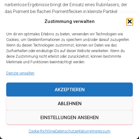
narbenlose Ergebnisse bringt der Einsatz eines Rubinlasers, der
das Pigment bei flachen Pigmentflecken in kleinste Partikel
zersprengt, die dann über das Lymphsystem abtransportiert
Zustimmung verwalten
werden. Meist reicht eine Behandlung aus. Bei erhabenen
Pigmentflecken, Knötchen, Muttermalen und Warzen funktioniert
Um dir ein optimales Erlebnis zu bieten, verwenden wir Technologien wie
dieses Prinzip nicht, hier kann man
Read more…
Cookies, um Geräteinformationen zu speichern und/oder darauf zuzugreifen.
Wenn du diesen Technologien zustimmst, können wir Daten wie das
By
alderma
,
17 Jahren
ago
Surfverhalten oder eindeutige IDs auf dieser Website verarbeiten. Wenn du
deine Zustimmung nicht erteilst oder zurückziehst, können bestimmte
Merkmale und Funktionen beeinträchtigt werden.
Dienste verwalten
AKZEPTIEREN
ABLEHNEN
DATENSCHUTZ
IMPRESSUM
KONTAKT
EINSTELLUNGEN ANSEHEN
COOKIE-RICHTLINIE (EU)
Cookie-Richtlinie
Datenschutzerklärung
Impressum