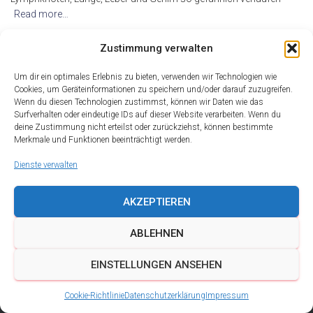
Read more…
By
alderma
,
17 Jahren
ago
Zustimmung verwalten
Um dir ein optimales Erlebnis zu bieten, verwenden wir Technologien wie
Cookies, um Geräteinformationen zu speichern und/oder darauf zuzugreifen.
Wenn du diesen Technologien zustimmst, können wir Daten wie das
Surfverhalten oder eindeutige IDs auf dieser Website verarbeiten. Wenn du
deine Zustimmung nicht erteilst oder zurückziehst, können bestimmte
Merkmale und Funktionen beeinträchtigt werden.
Dienste verwalten
AKZEPTIEREN
ABLEHNEN
DATENSCHUTZ
IMPRESSUM
KONTAKT
EINSTELLUNGEN ANSEHEN
COOKIE-RICHTLINIE (EU)
Cookie-Richtlinie
Datenschutzerklärung
Impressum