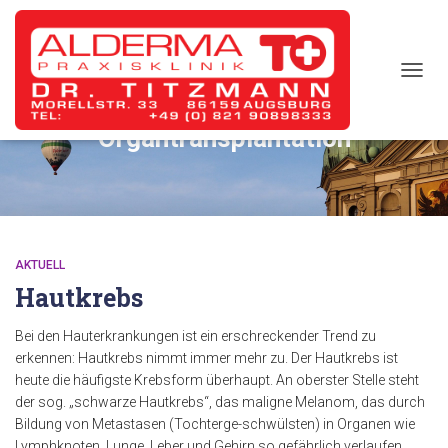
TOGG
NAVIG
Organtransplantation
AKTUELL
Hautkrebs
Bei den Hauterkrankungen ist ein erschreckender Trend zu
erkennen: Hautkrebs nimmt immer mehr zu. Der Hautkrebs ist
heute die häufigste Krebsform überhaupt. An oberster Stelle steht
der sog. „schwarze Hautkrebs“, das maligne Melanom, das durch
Bildung von Metastasen (Tochterge-schwülsten) in Organen wie
Lymphknoten, Lunge, Leber und Gehirn so gefährlich verlaufen