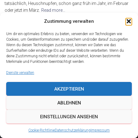
tatsächlich, Heuschnupfen, schon ganz früh im Jahr, im Februar
oder jetzt im März.
Read more…
By
alderma
,
16 Jahren
ago
Zustimmung verwalten
Um dir ein optimales Erlebnis zu bieten, verwenden wir Technologien wie
Cookies, um Geräteinformationen zu speichern und/oder darauf zuzugreifen.
Wenn du diesen Technologien zustimmst, können wir Daten wie das
Surfverhalten oder eindeutige IDs auf dieser Website verarbeiten. Wenn du
deine Zustimmung nicht erteilst oder zurückziehst, können bestimmte
Merkmale und Funktionen beeinträchtigt werden.
Dienste verwalten
AKZEPTIEREN
ABLEHNEN
DATENSCHUTZ
IMPRESSUM
KONTAKT
EINSTELLUNGEN ANSEHEN
COOKIE-RICHTLINIE (EU)
Cookie-Richtlinie
Datenschutzerklärung
Impressum