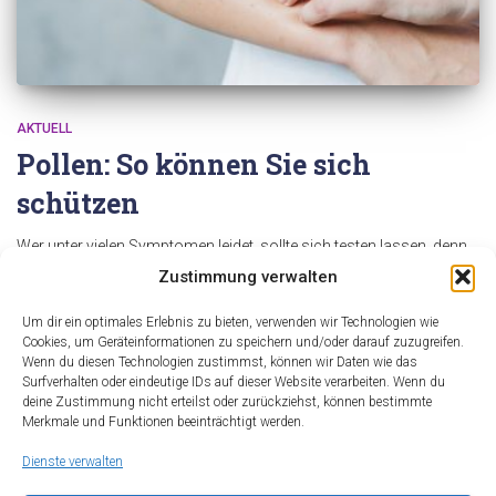
AKTUELL
Pollen: So können Sie sich
schützen
Wer unter vielen Symptomen leidet, sollte sich testen lassen, denn
meistens ist man gegen mehrere Pollen allergisch. Tabletten gibt es
Zustimmung verwalten
viele, sie wirken jedoch bei jedem anders: unbedingt vom Arzt
beraten lassen! > Stets ein Nasenspray parat haben. Und ein
Um dir ein optimales Erlebnis zu bieten, verwenden wir Technologien wie
Taschentuch: Der nächste Niesanfall kommt bestimmt. >
Cookies, um Geräteinformationen zu speichern und/oder darauf zuzugreifen.
Wenn du diesen Technologien zustimmst, können wir Daten wie das
Mehrmals in der
Read more…
Surfverhalten oder eindeutige IDs auf dieser Website verarbeiten. Wenn du
By
alderma
,
16 Jahren
ago
deine Zustimmung nicht erteilst oder zurückziehst, können bestimmte
Merkmale und Funktionen beeinträchtigt werden.
Dienste verwalten