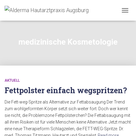
TOGG
NAVIG
medizinische Kosmetologie
AKTUELL
Fettpolster einfach wegspritzen?
Die Fett-weg-Spritze als Alternative zur Fettabsaugung Der Trend
zum wohlgeformten Körper setzt sich weiter fort. Doch wer kennt
sie nicht, die Problemzone Fettpölsterchen? Die Fettabsaugung mit
all ihren Risiken ist für viele Menschen keine Alternative. Jetzt macht
eine neue Therapieform Schlagzeilen, die FETT-WEG-Spritze. Dr.
med. Thomas Titzmann, Hautarzt und Spezialist
Read more…