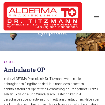
TOGG
NAVIG
Lymphome
AKTUELL
Ambulante OP
In der ALDERMA Praxisklinik Dr. Titzmann werden alle
chirurgischen Eingriffe an der Haut nach dem neuesten
Kenntnisstand der operativen Dermatologie durchgeführt. Hierzu
zählen Exzisions- und Wundverschlusstechniken inkl.
Verschiebelappenplastiken und Hauttransplantationen. Neben der
Funktionalität wird besonders das optimale ästhetische Ergebnis