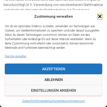
berücksichtigt (d. h. Verwendung von resorbierbarem Nahtmaterial
und plastisch-chirurgische Nahttechniken zur
Read more…
Zustimmung verwalten
By
alderma
,
17 Jahren
ago
Um dir ein optimales Erlebnis zu bieten, verwenden wir Technologien wie
Cookies, um Geräteinformationen zu speichern und/oder darauf zuzugreifen.
Wenn du diesen Technologien zustimmst, können wir Daten wie das
Surfverhalten oder eindeutige IDs auf dieser Website verarbeiten. Wenn du
deine Zustimmung nicht erteilst oder zurückziehst, können bestimmte
Merkmale und Funktionen beeinträchtigt werden.
Dienste verwalten
AKZEPTIEREN
ABLEHNEN
DATENSCHUTZ
IMPRESSUM
KONTAKT
EINSTELLUNGEN ANSEHEN
COOKIE-RICHTLINIE (EU)
Cookie-Richtlinie
Datenschutzerklärung
Impressum