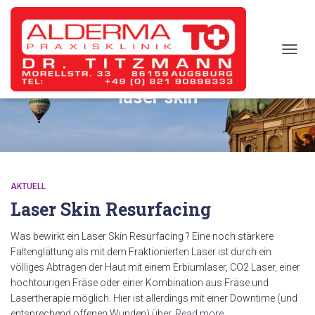
TOGG
NAVIG
laser skin
AKTUELL
Laser Skin Resurfacing
Was bewirkt ein Laser Skin Resurfacing ? Eine noch stärkere
Faltenglättung als mit dem Fraktionierten Laser ist durch ein
völliges Abtragen der Haut mit einem Erbiumlaser, CO2 Laser, einer
hochtourigen Fräse oder einer Kombination aus Fräse und
Lasertherapie möglich. Hier ist allerdings mit einer Downtime (und
entsprechend offenen Wunden) über
Read more…