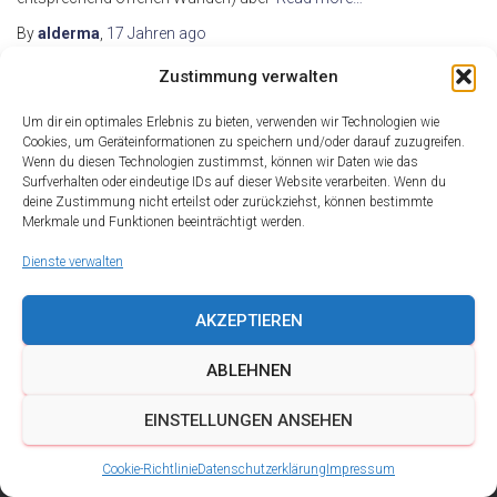
By
alderma
,
17 Jahren
ago
Zustimmung verwalten
Um dir ein optimales Erlebnis zu bieten, verwenden wir Technologien wie
Cookies, um Geräteinformationen zu speichern und/oder darauf zuzugreifen.
Wenn du diesen Technologien zustimmst, können wir Daten wie das
Surfverhalten oder eindeutige IDs auf dieser Website verarbeiten. Wenn du
deine Zustimmung nicht erteilst oder zurückziehst, können bestimmte
Merkmale und Funktionen beeinträchtigt werden.
Dienste verwalten
AKZEPTIEREN
ABLEHNEN
DATENSCHUTZ
IMPRESSUM
KONTAKT
EINSTELLUNGEN ANSEHEN
COOKIE-RICHTLINIE (EU)
Cookie-Richtlinie
Datenschutzerklärung
Impressum