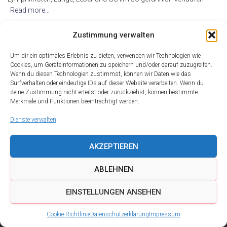
Read more…
By
alderma
,
17 Jahren
ago
Zustimmung verwalten
Um dir ein optimales Erlebnis zu bieten, verwenden wir Technologien wie
Cookies, um Geräteinformationen zu speichern und/oder darauf zuzugreifen.
Wenn du diesen Technologien zustimmst, können wir Daten wie das
Surfverhalten oder eindeutige IDs auf dieser Website verarbeiten. Wenn du
deine Zustimmung nicht erteilst oder zurückziehst, können bestimmte
Merkmale und Funktionen beeinträchtigt werden.
Dienste verwalten
AKZEPTIEREN
ABLEHNEN
DATENSCHUTZ
IMPRESSUM
KONTAKT
EINSTELLUNGEN ANSEHEN
COOKIE-RICHTLINIE (EU)
Cookie-Richtlinie
Datenschutzerklärung
Impressum