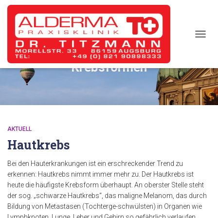
TOGG
NAVIG
Krebsformen
AKTUELL
Hautkrebs
Bei den Hauterkrankungen ist ein erschreckender Trend zu
erkennen: Hautkrebs nimmt immer mehr zu. Der Hautkrebs ist
heute die häufigste Krebsform überhaupt. An oberster Stelle steht
der sog. „schwarze Hautkrebs“, das maligne Melanom, das durch
Bildung von Metastasen (Tochterge-schwülsten) in Organen wie
Lymphknoten, Lunge, Leber und Gehirn so gefährlich verlaufen