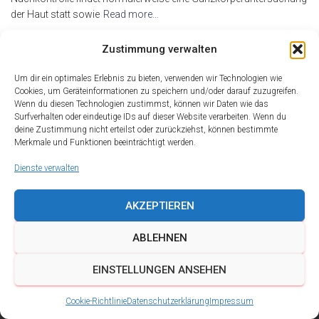
der Haut statt sowie
Read more…
By
alderma
,
17 Jahren
ago
Zustimmung verwalten
Um dir ein optimales Erlebnis zu bieten, verwenden wir Technologien wie
Cookies, um Geräteinformationen zu speichern und/oder darauf zuzugreifen.
Wenn du diesen Technologien zustimmst, können wir Daten wie das
Surfverhalten oder eindeutige IDs auf dieser Website verarbeiten. Wenn du
deine Zustimmung nicht erteilst oder zurückziehst, können bestimmte
Merkmale und Funktionen beeinträchtigt werden.
Dienste verwalten
AKZEPTIEREN
ABLEHNEN
DATENSCHUTZ
IMPRESSUM
KONTAKT
EINSTELLUNGEN ANSEHEN
COOKIE-RICHTLINIE (EU)
Cookie-Richtlinie
Datenschutzerklärung
Impressum