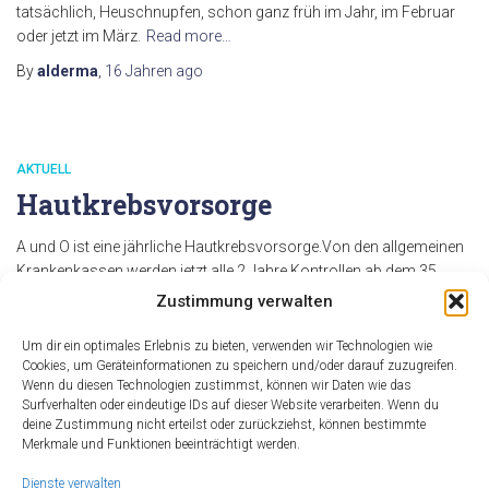
tatsächlich, Heuschnupfen, schon ganz früh im Jahr, im Februar
oder jetzt im März.
Read more…
By
alderma
,
16 Jahren
ago
AKTUELL
Hautkrebsvorsorge
A und O ist eine jährliche Hautkrebsvorsorge.Von den allgemeinen
Krankenkassen werden jetzt alle 2 Jahre Kontrollen ab dem 35.
Lebensjahr bezahlt. Manche BKK’s übernehmen wieder jährliche
Zustimmung verwalten
Kontrollen ohne Alterseinschränkung. Privatpatienten sind nicht
eingeschränkt. Immer häufiger sind jüngere Menschen betroffen.
Um dir ein optimales Erlebnis zu bieten, verwenden wir Technologien wie
Regelmäßige Vorsorge und Kontrollen der bestehenden und neu
Cookies, um Geräteinformationen zu speichern und/oder darauf zuzugreifen.
Wenn du diesen Technologien zustimmst, können wir Daten wie das
auftretenden Muttermale sind
Read more…
Surfverhalten oder eindeutige IDs auf dieser Website verarbeiten. Wenn du
By
deine Zustimmung nicht erteilst oder zurückziehst, können bestimmte
alderma
,
17 Jahren
ago
Merkmale und Funktionen beeinträchtigt werden.
Dienste verwalten