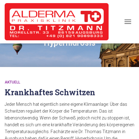
TOGG
NAVIG
Hyperhidrosis
AKTUELL
Krankhaftes Schwitzen
Jeder Mensch hat eigentlich seine eigene Klimaanlage: Über das
Schwitzen reguliert der Körper die Temperaturen. Das ist
lebensnotwendig. Wenn der Schweiß jedoch nicht zu stoppen ist,
handelt es sich um eine krankhafte Veränderung des körpereigenen
Temperaturausgleichs. Fachärzte wie Dr. Thomas Titzmann in
Ausgburg haben dafür einen Begriff: Hyperhidrosis.Um die