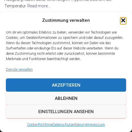
Temperatur
Read more…
By
alderma
,
17 Jahren
ago
Zustimmung verwalten
Um dir ein optimales Erlebnis zu bieten, verwenden wir Technologien wie
Cookies, um Geräteinformationen zu speichern und/oder darauf zuzugreifen.
Wenn du diesen Technologien zustimmst, können wir Daten wie das
Surfverhalten oder eindeutige IDs auf dieser Website verarbeiten. Wenn du
deine Zustimmung nicht erteilst oder zurückziehst, können bestimmte
Merkmale und Funktionen beeinträchtigt werden.
Dienste verwalten
AKZEPTIEREN
ABLEHNEN
DATENSCHUTZ
IMPRESSUM
KONTAKT
EINSTELLUNGEN ANSEHEN
COOKIE-RICHTLINIE (EU)
Cookie-Richtlinie
Datenschutzerklärung
Impressum