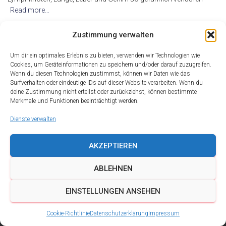
Read more…
By
alderma
,
17 Jahren
ago
Zustimmung verwalten
Um dir ein optimales Erlebnis zu bieten, verwenden wir Technologien wie
Cookies, um Geräteinformationen zu speichern und/oder darauf zuzugreifen.
Wenn du diesen Technologien zustimmst, können wir Daten wie das
Surfverhalten oder eindeutige IDs auf dieser Website verarbeiten. Wenn du
deine Zustimmung nicht erteilst oder zurückziehst, können bestimmte
Merkmale und Funktionen beeinträchtigt werden.
Dienste verwalten
AKZEPTIEREN
ABLEHNEN
DATENSCHUTZ
IMPRESSUM
KONTAKT
EINSTELLUNGEN ANSEHEN
COOKIE-RICHTLINIE (EU)
Cookie-Richtlinie
Datenschutzerklärung
Impressum