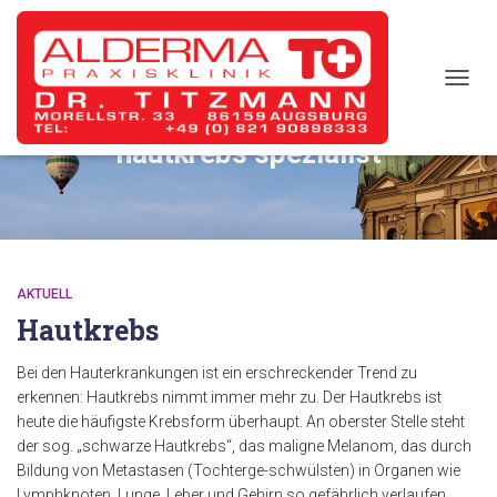
TOGG
NAVIG
hautkrebs spezialist
AKTUELL
Hautkrebs
Bei den Hauterkrankungen ist ein erschreckender Trend zu
erkennen: Hautkrebs nimmt immer mehr zu. Der Hautkrebs ist
heute die häufigste Krebsform überhaupt. An oberster Stelle steht
der sog. „schwarze Hautkrebs“, das maligne Melanom, das durch
Bildung von Metastasen (Tochterge-schwülsten) in Organen wie
Lymphknoten, Lunge, Leber und Gehirn so gefährlich verlaufen