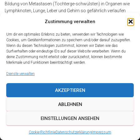
Bildung von Metastasen (Tochterge-schwülsten) in Organen wie
Lymphknoten, Lunge, Leber und Gehirn so gefährlich verlaufen
Read more…
Zustimmung verwalten
By
alderma
,
17 Jahren
ago
Um dir ein optimales Erlebnis zu bieten, verwenden wir Technologien wie
Cookies, um Geräteinformationen zu speichern und/oder darauf zuzugreifen.
Wenn du diesen Technologien zustimmst, können wir Daten wie das
Surfverhalten oder eindeutige IDs auf dieser Website verarbeiten. Wenn du
deine Zustimmung nicht erteilst oder zurückziehst, können bestimmte
Merkmale und Funktionen beeinträchtigt werden.
Dienste verwalten
AKZEPTIEREN
ABLEHNEN
DATENSCHUTZ
IMPRESSUM
KONTAKT
EINSTELLUNGEN ANSEHEN
COOKIE-RICHTLINIE (EU)
Cookie-Richtlinie
Datenschutzerklärung
Impressum