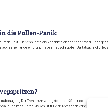
in die Pollen-Panik
 Gaumen juckt. Ein Schnupfen als Andenken an den eben erst zu Ende g
ase auch einen anderen Grund haben: Heuschnupfen. Ja, tatsächlich, Heu
…
 wegspritzen?
 Fettabsaugung Der Trend zum wohlgeformten Körper setzt sich weiter fort
saugung mit all ihren Risiken ist für viele Menschen keine Alternative. 