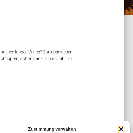
egangenen langen Winter? Zum Leidwesen
schnupfen, schon ganz früh im Jahr, im
. Doch wer kennt sie nicht, die
Zustimmung verwalten
Jetzt macht eine neue Therapieform