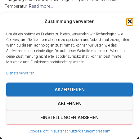
Temperatur
Read more…
By
alderma
,
17 Jahren
ago
Zustimmung verwalten
Um dir ein optimales Erlebnis zu bieten, verwenden wir Technologien wie
Cookies, um Geräteinformationen zu speichern und/oder darauf zuzugreifen.
Wenn du diesen Technologien zustimmst, können wir Daten wie das
Surfverhalten oder eindeutige IDs auf dieser Website verarbeiten. Wenn du
deine Zustimmung nicht erteilst oder zurückziehst, können bestimmte
Merkmale und Funktionen beeinträchtigt werden.
Dienste verwalten
AKZEPTIEREN
ABLEHNEN
DATENSCHUTZ
IMPRESSUM
KONTAKT
EINSTELLUNGEN ANSEHEN
COOKIE-RICHTLINIE (EU)
Cookie-Richtlinie
Datenschutzerklärung
Impressum