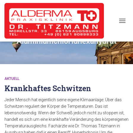
TOGG
NAVIG
Aluminiumchloridhexahydrat
AKTUELL
Krankhaftes Schwitzen
Jeder Mensch hat eigentlich seine eigene Klimaanlage: Über das
Schwitzen reguliert der Körper die Temperaturen. Das ist
lebensnotwendig. Wenn der Schweiß jedoch nicht zu stoppen ist,
handelt es sich um eine krankhafte Veränderung des körpereigenen
Temperaturausgleichs. Fachärzte wie Dr. Thomas Titzmann in
Ausgburg haben dafür einen Begriff: Hyperhidrosis.Um die