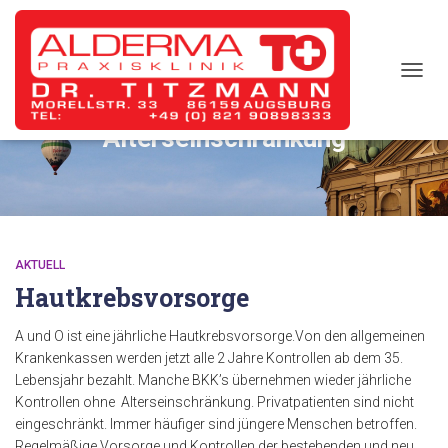
TOGG
NAVIG
Alterseinschränkung
AKTUELL
Hautkrebsvorsorge
A und O ist eine jährliche Hautkrebsvorsorge.Von den allgemeinen
Krankenkassen werden jetzt alle 2 Jahre Kontrollen ab dem 35.
Lebensjahr bezahlt. Manche BKK’s übernehmen wieder jährliche
Kontrollen ohne Alterseinschränkung. Privatpatienten sind nicht
eingeschränkt. Immer häufiger sind jüngere Menschen betroffen.
Regelmäßige Vorsorge und Kontrollen der bestehenden und neu