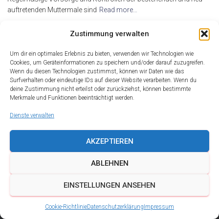
auftretenden Muttermale sind
Read more…
By
alderma
,
17 Jahren
ago
Zustimmung verwalten
Um dir ein optimales Erlebnis zu bieten, verwenden wir Technologien wie
Cookies, um Geräteinformationen zu speichern und/oder darauf zuzugreifen.
Wenn du diesen Technologien zustimmst, können wir Daten wie das
Surfverhalten oder eindeutige IDs auf dieser Website verarbeiten. Wenn du
deine Zustimmung nicht erteilst oder zurückziehst, können bestimmte
Merkmale und Funktionen beeinträchtigt werden.
Dienste verwalten
AKZEPTIEREN
ABLEHNEN
DATENSCHUTZ
IMPRESSUM
KONTAKT
EINSTELLUNGEN ANSEHEN
COOKIE-RICHTLINIE (EU)
Cookie-Richtlinie
Datenschutzerklärung
Impressum