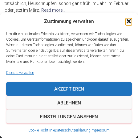
tatsächlich, Heuschnupfen, schon ganz früh im Jahr, im Februar
oder jetzt im März.
Read more…
By
alderma
,
16 Jahren
ago
Zustimmung verwalten
Um dir ein optimales Erlebnis zu bieten, verwenden wir Technologien wie
Cookies, um Geräteinformationen zu speichern und/oder darauf zuzugreifen.
Wenn du diesen Technologien zustimmst, können wir Daten wie das
Surfverhalten oder eindeutige IDs auf dieser Website verarbeiten. Wenn du
deine Zustimmung nicht erteilst oder zurückziehst, können bestimmte
Merkmale und Funktionen beeinträchtigt werden.
Dienste verwalten
AKZEPTIEREN
ABLEHNEN
DATENSCHUTZ
IMPRESSUM
KONTAKT
EINSTELLUNGEN ANSEHEN
COOKIE-RICHTLINIE (EU)
Cookie-Richtlinie
Datenschutzerklärung
Impressum