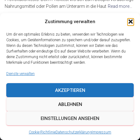
Nahrungsmittel oder Pollen am Unterarm in die Haut
Read more…
By
alderma
,
17 Jahren
ago
Zustimmung verwalten
Um dir ein optimales Erlebnis zu bieten, verwenden wir Technologien wie
Cookies, um Geräteinformationen zu speichern und/oder darauf zuzugreifen.
Wenn du diesen Technologien zustimmst, können wir Daten wie das
Surfverhalten oder eindeutige IDs auf dieser Website verarbeiten. Wenn du
deine Zustimmung nicht erteilst oder zurückziehst, können bestimmte
Merkmale und Funktionen beeinträchtigt werden.
Dienste verwalten
AKZEPTIEREN
ABLEHNEN
DATENSCHUTZ
IMPRESSUM
KONTAKT
EINSTELLUNGEN ANSEHEN
COOKIE-RICHTLINIE (EU)
Cookie-Richtlinie
Datenschutzerklärung
Impressum