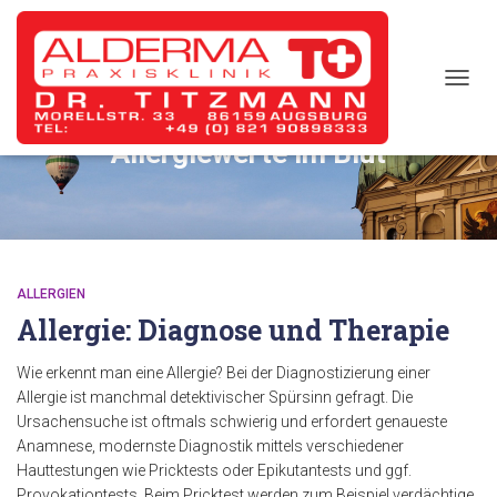
TOGG
NAVIG
Allergiewerte im Blut
ALLERGIEN
Allergie: Diagnose und Therapie
Wie erkennt man eine Allergie? Bei der Diagnostizierung einer
Allergie ist manchmal detektivischer Spürsinn gefragt. Die
Ursachensuche ist oftmals schwierig und erfordert genaueste
Anamnese, modernste Diagnostik mittels verschiedener
Hauttestungen wie Pricktests oder Epikutantests und ggf.
Provokationtests. Beim Pricktest werden zum Beispiel verdächtige