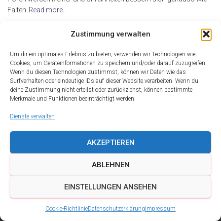
Falten
Read more…
By
alderma
,
17 Jahren
ago
Zustimmung verwalten
Um dir ein optimales Erlebnis zu bieten, verwenden wir Technologien wie
Cookies, um Geräteinformationen zu speichern und/oder darauf zuzugreifen.
Wenn du diesen Technologien zustimmst, können wir Daten wie das
Surfverhalten oder eindeutige IDs auf dieser Website verarbeiten. Wenn du
deine Zustimmung nicht erteilst oder zurückziehst, können bestimmte
Merkmale und Funktionen beeinträchtigt werden.
Dienste verwalten
AKZEPTIEREN
ABLEHNEN
DATENSCHUTZ
IMPRESSUM
KONTAKT
EINSTELLUNGEN ANSEHEN
COOKIE-RICHTLINIE (EU)
Cookie-Richtlinie
Datenschutzerklärung
Impressum