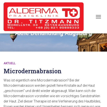
TOGG
NAVIG
Akne Behandlung Augsburg
AKTUELL
Microdermabrasion
Was ist eigentlich eine Microdermabrasion? Bei der
Microdermabrasion werden gezielt feine Kristalle auf die Haut
„geschossen“ und direkt wieder abgesaugt. Man kann sich die
Microdermabrasion vorstellen wie ein vorsichtiges Sandstrahlen
der Haut. Ziel dieser Therapie ist eine Verfeinerung des Hautbildes,
Poren werden kleiner und Unreinheiten bessern sich genauso wie