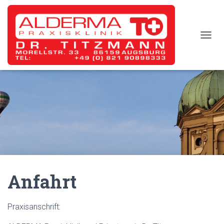
T
O
G
G
L
E
N
A
V
I
G
A
T
I
Anfahrt
O
N
Praxisanschrift: