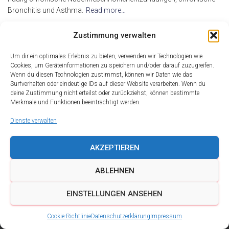
Bronchitis und Asthma.
Read more…
By
alderma
,
17 Jahren
ago
Zustimmung verwalten
Um dir ein optimales Erlebnis zu bieten, verwenden wir Technologien wie
Cookies, um Geräteinformationen zu speichern und/oder darauf zuzugreifen.
Wenn du diesen Technologien zustimmst, können wir Daten wie das
Surfverhalten oder eindeutige IDs auf dieser Website verarbeiten. Wenn du
deine Zustimmung nicht erteilst oder zurückziehst, können bestimmte
Merkmale und Funktionen beeinträchtigt werden.
Dienste verwalten
AKZEPTIEREN
ABLEHNEN
DATENSCHUTZ
IMPRESSUM
KONTAKT
EINSTELLUNGEN ANSEHEN
COOKIE-RICHTLINIE (EU)
Cookie-Richtlinie
Datenschutzerklärung
Impressum