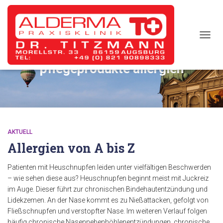
TOGG
NAVIG
pflegeprodukte allergien
AKTUELL
Allergien von A bis Z
Patienten mit Heuschnupfen leiden unter vielfältigen Beschwerden
– wie sehen diese aus? Heuschnupfen beginnt meist mit Juckreiz
im Auge. Dieser führt zur chronischen Bindehautentzündung und
Lidekzemen. An der Nase kommt es zu Nießattacken, gefolgt von
Fließschnupfen und verstopfter Nase. Im weiteren Verlauf folgen
häufig chronische Nasennebenhöhlenentzündungen, chronische